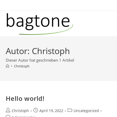
Zum
Inhalt
springen
Autor:
Christoph
Dieser Autor hat geschrieben 1 Artikel
>
Christoph
Hello world!
Beitrags-
Beitrag
Beitrags-
Christoph
April 19, 2022
Uncategorized
Autor:
veröffentlicht:
Kategorie: